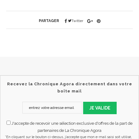
PARTAGER
Twitter
Recevez la Chronique Agora directement dans votre
boîte mail
JE VALIDE
J'accepte de recevoir une sélection exclusive d'offres de la part de
partenaires de La Chronique Agora
*En cliquant sur le bouton ci-dessus, j’accepte que mon e-mail saisi soit utilisé,