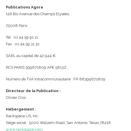
Publications Agora
116 Bis Avenue des Champs Elysées,
75008 Paris
Tél : 01 44 59 91 11
Fax : 01 44 59 31 32
SARL au capital de 42 944 €
RCS PARIS 399671809 APE 5813Z
Numéro de TVA Intracommunautaire : FR 88399671809
Directeur de la Publication :
Olivier Cros
Hébergement :
Rackspace US, Inc.
Siège social : 5000 Walzem Road, San Antonio, Texas 78218.
www.rackspace.com