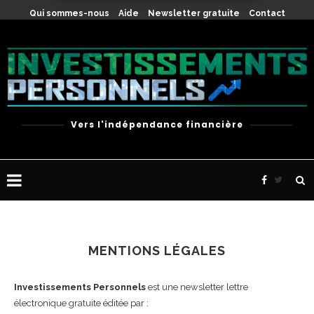
X
Qui sommes-nous
Aide
Newsletter gratuite
Contact
Vers l'indépendance financière
MENTIONS LÉGALES
Investissements Personnels
est une newsletter lettre
électronique gratuite éditée par :