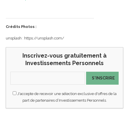
Crédits Photos :
unsplash : https://unsplash.com/
Inscrivez-vous gratuitement à
Investissements Personnels
S'INSCRIRE
J'accepte de recevoir une sélection exclusive d'offres de la
part de partenaires d’Investissements Personnels.