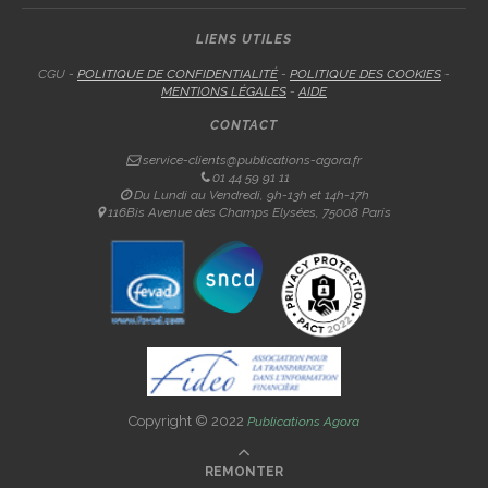
LIENS UTILES
CGU -
POLITIQUE DE CONFIDENTIALITÉ
-
POLITIQUE DES COOKIES
-
MENTIONS LÉGALES
-
AIDE
CONTACT
service-clients@publications-agora.fr
01 44 59 91 11
Du Lundi au Vendredi, 9h-13h et 14h-17h
116Bis Avenue des Champs Elysées, 75008 Paris
Copyright © 2022
Publications Agora
REMONTER