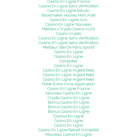
Casino En Ligne France
Casino En Ligne Sans Vérification
Casino En Ligne Bitcoin
Bookmaker Hockey Hors Arjel
Casino En Ligne Avis
Casino En Ligne Nouveau
Meilleurs Crypto Casino 2026
Casino Crypto
Casino En Ligne Sans Verification
Casino En Ligne Sans Verification
Meilleur Site De Paris Sportif
Casino En Ligne
Casino En Ligne
Coinpoker
Casino En Ligne
Casino En Ligne Argent Réel
Casino En Ligne Argent Réel
Casino En Ligne Argent Réel
Poker Entre Amis Application
Casino En Ligne France
Nouveau Casino En Ligne
Crypto Casino En Ligne
Bonus Casino En Ligne
Bonus Casino En Ligne
Bonus Casino En Ligne
Casinos En Ligne
Casino En Ligne
Casino En Ligne
Casino En Ligne Retrait Immédiat
Nouveau Casino En Ligne