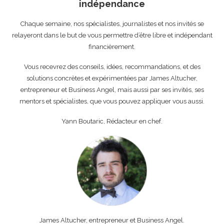
indépendance
Chaque semaine, nos spécialistes, journalistes et nos invités se
relayeront dans le but de vous permettre d’être libre et indépendant
financièrement.
Vous recevrez des conseils, idées, recommandations, et des
solutions concrètes et expérimentées par James Altucher,
entrepreneur et Business Angel, mais aussi par ses invités, ses
mentors et spécialistes, que vous pouvez appliquer vous aussi.
Yann Boutaric, Rédacteur en chef.
James Altucher, entrepreneur et Business Angel.