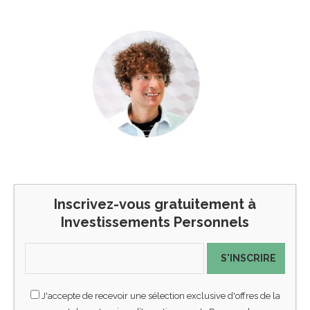
Inscrivez-vous gratuitement à
Investissements Personnels
S'INSCRIRE
J'accepte de recevoir une sélection exclusive d'offres de la