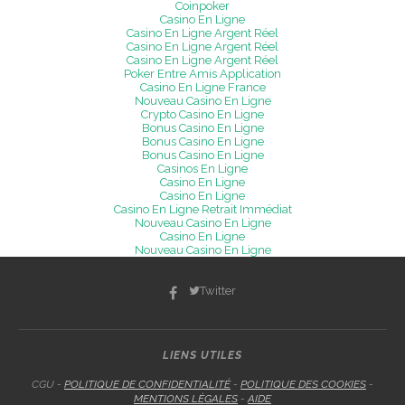
Coinpoker
Casino En Ligne
Casino En Ligne Argent Réel
Casino En Ligne Argent Réel
Casino En Ligne Argent Réel
Poker Entre Amis Application
Casino En Ligne France
Nouveau Casino En Ligne
Crypto Casino En Ligne
Bonus Casino En Ligne
Bonus Casino En Ligne
Bonus Casino En Ligne
Casinos En Ligne
Casino En Ligne
Casino En Ligne
Casino En Ligne Retrait Immédiat
Nouveau Casino En Ligne
Casino En Ligne
Nouveau Casino En Ligne
Twitter
LIENS UTILES
CGU -
POLITIQUE DE CONFIDENTIALITÉ
-
POLITIQUE DES COOKIES
-
MENTIONS LÉGALES
-
AIDE