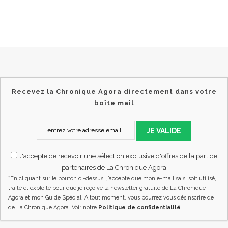
Recevez la Chronique Agora directement dans votre
boîte mail
JE VALIDE
J'accepte de recevoir une sélection exclusive d'offres de la part de
partenaires de La Chronique Agora
*En cliquant sur le bouton ci-dessus, j’accepte que mon e-mail saisi soit utilisé,
traité et exploité pour que je reçoive la newsletter gratuite de La Chronique
Agora et mon Guide Spécial. A tout moment, vous pourrez vous désinscrire de
de La Chronique Agora. Voir notre
Politique de confidentialité
.