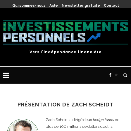
Qui sommes-nous
Aide
Newsletter gratuite
Contact
Vers l'indépendance financière
PRÉSENTATION DE ZACH SCHEIDT
Zach Scheidt a dirigé deux
hedge funds
de
plus de 100 millions de dollars d’actifs.