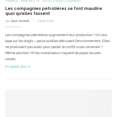
FINANCE - MARCHÉS
PISTES D'INVESTISSEMENT
Les compagnies pétrolières se font maudire
quoi qu’elles fassent
par
Zach Scheidt
7 avril 2022
Les compagnies pétrolières augmentent leur production ? On leur
tape sur les doigts – parce qu’elles détruisent l’environnement. Elles
ne produisent pas assez pour pallier le conflit russo-ukrainien ?
Même sanction ! Et les investisseurs risquent de payer les pots
cassés…
En savoir plus