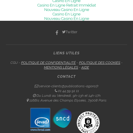
Casino En Ligne
Casino En Ligne Retrait Immédiat
Nouveau Casino En Ligne
Casino En Ligne
Nouveau Casino En Ligne
Twitter
LIENS UTILES
CGU -
POLITIQUE DE CONFIDENTIALITÉ
-
POLITIQUE DES COOKIES
-
MENTIONS LÉGALES
-
AIDE
CONTACT
service-clients@publications-agora.fr
01 44 59 91 11
Du Lundi au Vendredi, 9h-13h et 14h-17h
116Bis Avenue des Champs Elysées, 75008 Paris