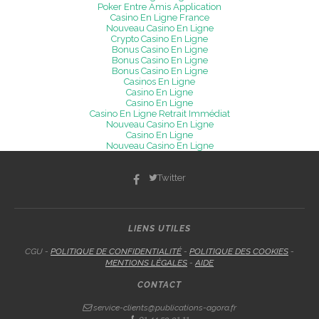
Poker Entre Amis Application
Casino En Ligne France
Nouveau Casino En Ligne
Crypto Casino En Ligne
Bonus Casino En Ligne
Bonus Casino En Ligne
Bonus Casino En Ligne
Casinos En Ligne
Casino En Ligne
Casino En Ligne
Casino En Ligne Retrait Immédiat
Nouveau Casino En Ligne
Casino En Ligne
Nouveau Casino En Ligne
Twitter
LIENS UTILES
CGU -
POLITIQUE DE CONFIDENTIALITÉ
-
POLITIQUE DES COOKIES
-
MENTIONS LÉGALES
-
AIDE
CONTACT
service-clients@publications-agora.fr