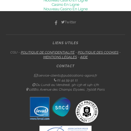
Nouveau Casino En Ligne
Casino En Ligne
Nouveau Casino En Ligne
Twitter
LIENS UTILES
CGU -
POLITIQUE DE CONFIDENTIALITÉ
-
POLITIQUE DES COOKIES
-
MENTIONS LÉGALES
-
AIDE
CONTACT
service-clients@publications-agora.fr
01 44 59 91 11
Du Lundi au Vendredi, 9h-13h et 14h-17h
116Bis Avenue des Champs Elysées, 75008 Paris