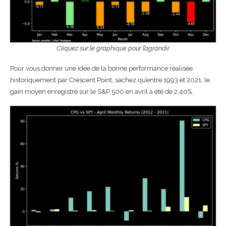
Cliquez sur le graphique pour l’agrandir
Pour vous donner une idée de la bonne performance réalisée
historiquement par Crescent Point, sachez qu’entre 1993 et 2021, le
gain moyen enregistré sur le S&P 500 en avril a été de 2,40%.