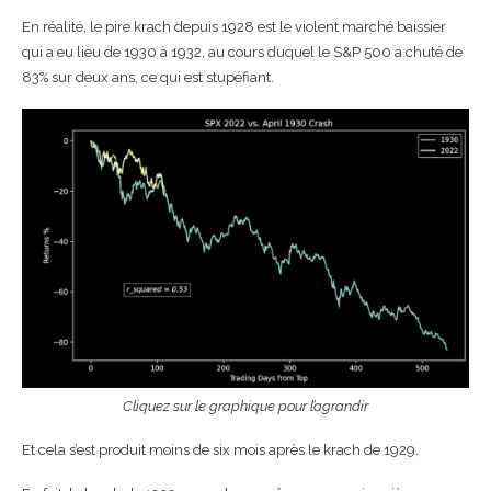
En réalité, le pire krach depuis 1928 est le violent marché baissier
qui a eu lieu de 1930 à 1932, au cours duquel le S&P 500 a chuté de
83% sur deux ans, ce qui est stupéfiant.
Cliquez sur le graphique pour l’agrandir
Et cela s’est produit moins de six mois après le krach de 1929.