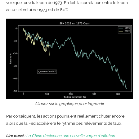
voie que lors du krach de 1973. En fait, la corrélation entre le krach
actuel et celui de 1973 est de 80%.
Cliquez sur le graphique pour l’agrandir
Par conséquent, les actions pourraient réellement chuter encore,
alors que la Fed accélèrera le rythme des relèvements de taux.
Lire aussi :
La Chine déclenche une nouvelle vague d’inflation