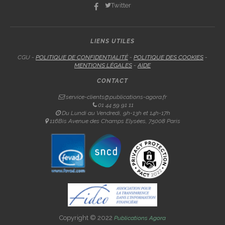
Twitter
LIENS UTILES
CGU -
POLITIQUE DE CONFIDENTIALITÉ
-
POLITIQUE DES COOKIES
-
MENTIONS LÉGALES
-
AIDE
CONTACT
service-clients@publications-agora.fr
01 44 59 91 11
Du Lundi au Vendredi, 9h-13h et 14h-17h
116Bis Avenue des Champs Elysées, 75008 Paris
Copyright © 2022
Publications Agora