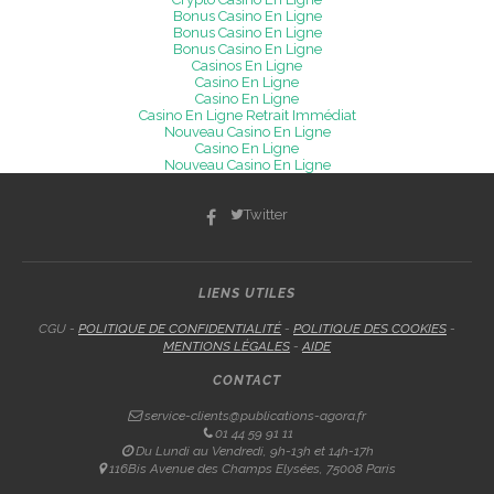
Bonus Casino En Ligne
Bonus Casino En Ligne
Bonus Casino En Ligne
Casinos En Ligne
Casino En Ligne
Casino En Ligne
Casino En Ligne Retrait Immédiat
Nouveau Casino En Ligne
Casino En Ligne
Nouveau Casino En Ligne
Twitter
LIENS UTILES
CGU -
POLITIQUE DE CONFIDENTIALITÉ
-
POLITIQUE DES COOKIES
-
MENTIONS LÉGALES
-
AIDE
CONTACT
service-clients@publications-agora.fr
01 44 59 91 11
Du Lundi au Vendredi, 9h-13h et 14h-17h
116Bis Avenue des Champs Elysées, 75008 Paris