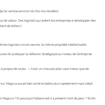
 l’ai vendue environ dix fois nos recettes).
s de valeur. Des logiciels qui aident les entreprises à développer des
ard de dollars !
êmes logiciels mis en œuvre, la même propriété intellectuelle.
aurais dû pratiquer la réflexion stratégique au niveau de l’entreprise
urs à propos de ce jeu : « Avoir un mauvais plan vaut mieux que de
us. Magnus aurait bien aimé le battre plus rapidement mais c’était
r Magnus ? Et pourquoi Fabiano est-il à présent mort de peur ? (Enfin,