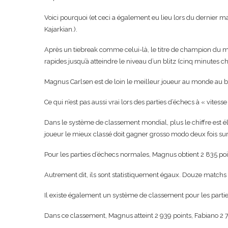
Voici pourquoi (et ceci a également eu lieu lors du dernie
Kajarkian.).
Après un tiebreak comme celui-là, le titre de champion du mo
rapides jusqu’à atteindre le niveau d’un blitz (cinq minutes c
Magnus Carlsen est de loin le meilleur joueur au monde au bl
Ce qui n’est pas aussi vrai lors des parties d’échecs à « vitess
Dans le système de classement mondial, plus le chiffre est éle
joueur le mieux classé doit gagner grosso modo deux fois sur 
Pour les parties d’échecs normales, Magnus obtient 2 835 poi
Autrement dit, ils sont statistiquement égaux. Douze matchs 
Il existe également un système de classement pour les parties
Dans ce classement, Magnus atteint 2 939 points, Fabiano 2 