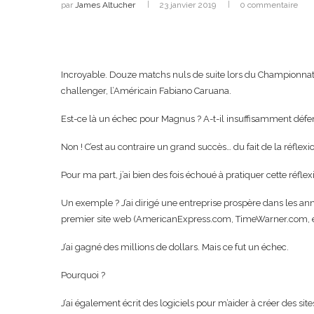
par
James Altucher
23 janvier 2019
0 commentaire
Incroyable. Douze matchs nuls de suite lors du Championnat
challenger, l’Américain Fabiano Caruana.
Est-ce là un échec pour Magnus ? A-t-il insuffisamment défen
Non ! C’est au contraire un grand succès… du fait de la réflex
Pour ma part, j’ai bien des fois échoué à pratiquer cette réflex
Un exemple ? J’ai dirigé une entreprise prospère dans les ann
premier site web (AmericanExpress.com, TimeWarner.com, et
J’ai gagné des millions de dollars. Mais ce fut un échec.
Pourquoi ?
J’ai également écrit des logiciels pour m’aider à créer des si