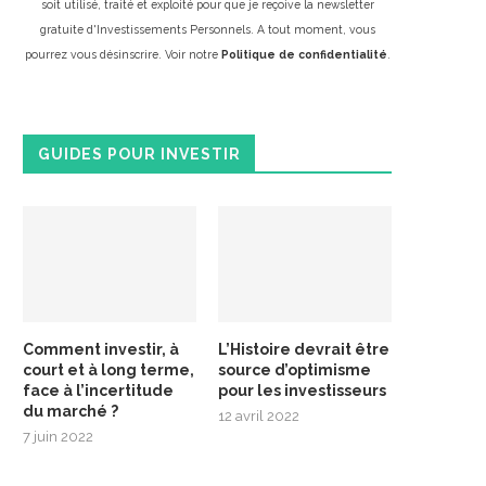
soit utilisé, traité et exploité pour que je reçoive la newsletter
gratuite d'Investissements Personnels. A tout moment, vous
pourrez vous désinscrire. Voir notre
Politique de confidentialité
.
GUIDES POUR INVESTIR
Comment investir, à
L’Histoire devrait être
court et à long terme,
source d’optimisme
face à l’incertitude
pour les investisseurs
du marché ?
12 avril 2022
7 juin 2022