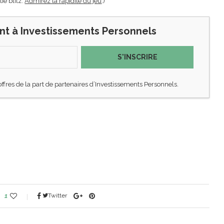
ie blitz.
Admirez la rapidité du jeu
.)
nt à Investissements Personnels
S'INSCRIRE
offres de la part de partenaires d’Investissements Personnels.
1
Twitter