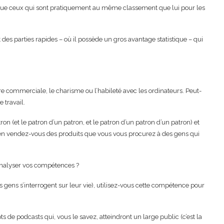
que ceux qui sont pratiquement au même classement que lui pour les
 des parties rapides – où il possède un gros avantage statistique – qui
e commerciale, le charisme ou l’habileté avec les ordinateurs. Peut-
 travail.
on (et le patron d’un patron, et le patron d’un patron d’un patron) et
bien vendez-vous des produits que vous vous procurez à des gens qui
 analyser vos compétences ?
es gens s’interrogent sur leur vie), utilisez-vous cette compétence pour
s de podcasts qui, vous le savez, atteindront un large public (c’est la