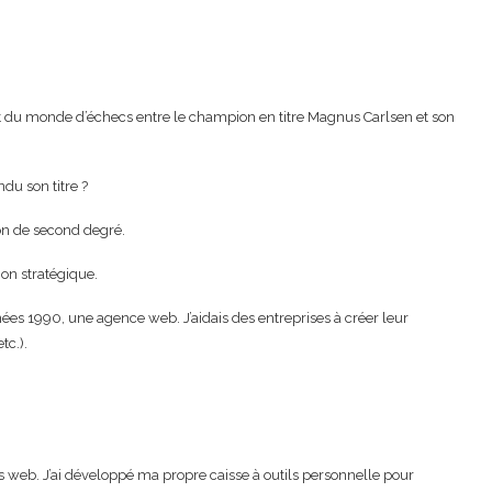
 du monde d’échecs entre le champion en titre Magnus Carlsen et son
du son titre ?
ion de second degré.
ion stratégique.
ées 1990, une agence web. J’aidais des entreprises à créer leur
c.).
tes web. J’ai développé ma propre caisse à outils personnelle pour