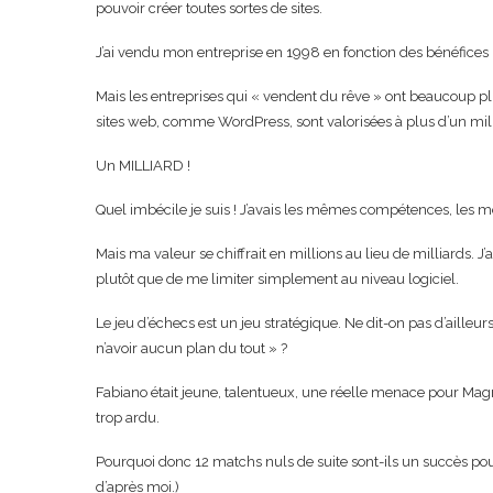
pouvoir créer toutes sortes de sites.
J’ai vendu mon entreprise en 1998 en fonction des bénéfices (je
Mais les entreprises qui « vendent du rêve » ont beaucoup plu
sites web, comme WordPress, sont valorisées à plus d’un milli
Un MILLIARD !
Quel imbécile je suis ! J’avais les mêmes compétences, les m
Mais ma valeur se chiffrait en millions au lieu de milliards. J’
plutôt que de me limiter simplement au niveau logiciel.
Le jeu d’échecs est un jeu stratégique. Ne dit-on pas d’aille
n’avoir aucun plan du tout » ?
Fabiano était jeune, talentueux, une réelle menace pour Magn
trop ardu.
Pourquoi donc 12 matchs nuls de suite sont-ils un succès pou
d’après moi.)