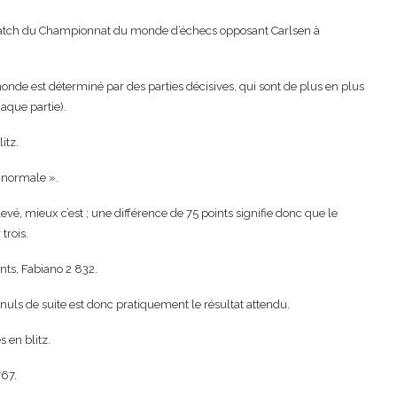
r match du Championnat du monde d’échecs opposant Carlsen à
nde est déterminé par des parties décisives, qui sont de plus en plus
haque partie).
itz.
e normale ».
vé, mieux c’est ; une différence de 75 points signifie donc que le
trois.
nts, Fabiano 2 832.
nuls de suite est donc pratiquement le résultat attendu.
 en blitz.
767.