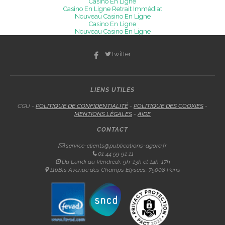
Casino En Ligne
Casino En Ligne Retrait Immédiat
Nouveau Casino En Ligne
Casino En Ligne
Nouveau Casino En Ligne
Twitter
LIENS UTILES
CGU -
POLITIQUE DE CONFIDENTIALITÉ
-
POLITIQUE DES COOKIES
-
MENTIONS LÉGALES
-
AIDE
CONTACT
service-clients@publications-agora.fr
01 44 59 91 11
Du Lundi au Vendredi, 9h-13h et 14h-17h
116Bis Avenue des Champs Elysées, 75008 Paris