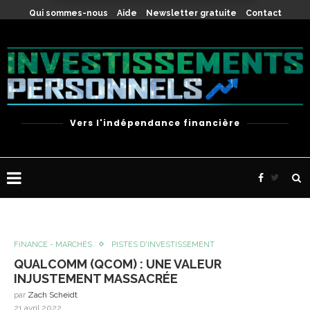
X
Qui sommes-nous
Aide
Newsletter gratuite
Contact
Vers l'indépendance financière
FINANCE - MARCHÉS
PISTES D'INVESTISSEMENT
QUALCOMM (QCOM) : UNE VALEUR
INJUSTEMENT MASSACRÉE
par
Zach Scheidt
21 avril 2022