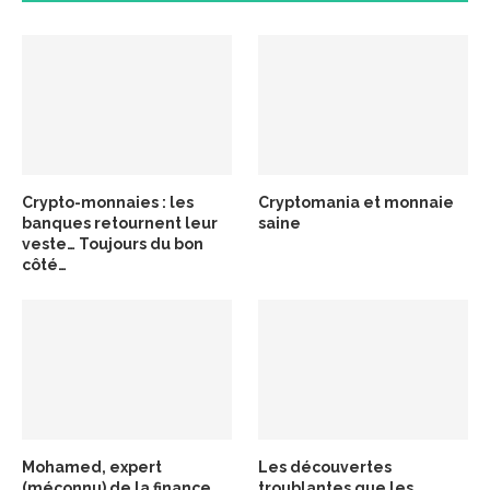
Crypto-monnaies : les
Cryptomania et monnaie
banques retournent leur
saine
veste… Toujours du bon
côté…
Mohamed, expert
Les découvertes
(méconnu) de la finance
troublantes que les