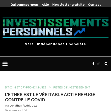
X
Qui sommes-nous
Aide
Newsletter gratuite
Contact
Vers l'indépendance financière
BITCOIN ET CRYPTOMONNAIES
PISTES D'INVESTISSEMENT
L’ETHER EST LE VÉRITABLE ACTIF REFUGE
CONTRE LE COVID
par
Jonathan Rodriguez
6 décembre 2021