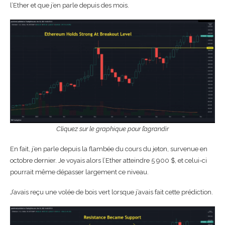
l’Ether et que j’en parle depuis des mois.
Cliquez sur le graphique pour l’agrandir
En fait, j’en parle depuis la flambée du cours du jeton, survenue en
octobre dernier. Je voyais alors l’Ether atteindre 5 900 $, et celui-ci
pourrait même dépasser largement ce niveau.
J’avais reçu une volée de bois vert lorsque j’avais fait cette prédiction.