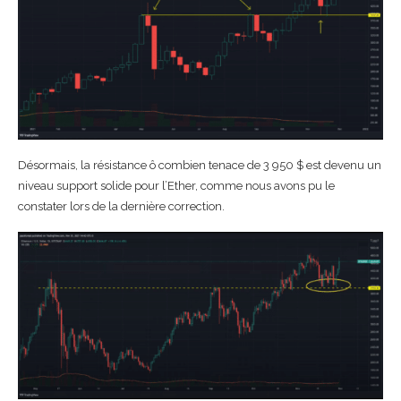
Désormais, la résistance ô combien tenace de 3 950 $ est devenu un
niveau support solide pour l’Ether, comme nous avons pu le
constater lors de la dernière correction.