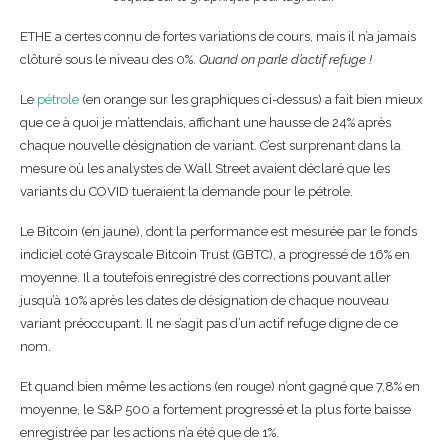
ETHE a certes connu de fortes variations de cours, mais il n’a jamais
clôturé sous le niveau des 0%.
Quand on parle d’actif refuge !
Le
pétrole
(en orange sur les graphiques ci-dessus) a fait bien mieux
que ce à quoi je m’attendais, affichant une hausse de 24% après
chaque nouvelle désignation de variant. C’est surprenant dans la
mesure où les analystes de Wall Street avaient déclaré que les
variants du COVID tueraient la demande pour le pétrole.
Le Bitcoin (en jaune), dont la performance est mesurée par le fonds
indiciel coté Grayscale Bitcoin Trust (GBTC), a progressé de 16% en
moyenne. Il a toutefois enregistré des corrections pouvant aller
jusqu’à 10% après les dates de désignation de chaque nouveau
variant préoccupant. Il ne s’agit pas d’un actif refuge digne de ce
nom.
Et quand bien même les actions (en rouge) n’ont gagné que 7,8% en
moyenne, le S&P 500 a fortement progressé et la plus forte baisse
enregistrée par les actions n’a été que de 1%.