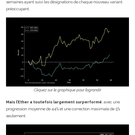
semaines ayant suivi les désignations de chaque nouveau variant
préoccupant.
Cliquez sur le graphique pour l’agrandir
Mais l’Ether a toutefois largement surperformé
, avec une
progression moyenne de 44% et une correction maximale de 5%
seulement.