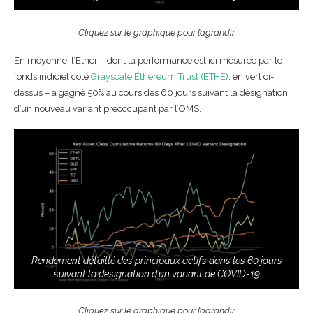
Cliquez sur le graphique pour l’agrandir
En moyenne, l’Ether – dont la performance est ici mesurée par le
fonds indiciel coté
Grayscale Ethereum Trust (ETHE)
, en vert ci-
dessus – a gagné 50% au cours des 60 jours suivant la désignation
d’un nouveau variant préoccupant par l’OMS.
Rendement détaillé des principaux actifs dans les 60 jours
suivant la désignation d’un variant de COVID-19
Cliquez sur le graphique pour l’agrandir