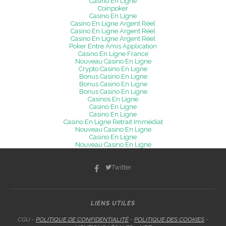
Casino En Ligne
Coinpoker
Casino En Ligne
Casino En Ligne Argent Réel
Casino En Ligne Argent Réel
Casino En Ligne Argent Réel
Poker Entre Amis Application
Casino En Ligne France
Nouveau Casino En Ligne
Crypto Casino En Ligne
Bonus Casino En Ligne
Bonus Casino En Ligne
Bonus Casino En Ligne
Casinos En Ligne
Casino En Ligne
Casino En Ligne
Casino En Ligne Retrait Immédiat
Nouveau Casino En Ligne
Casino En Ligne
Nouveau Casino En Ligne
Twitter
LIENS UTILES
CGU -
POLITIQUE DE CONFIDENTIALITÉ
-
POLITIQUE DES COOKIES
-