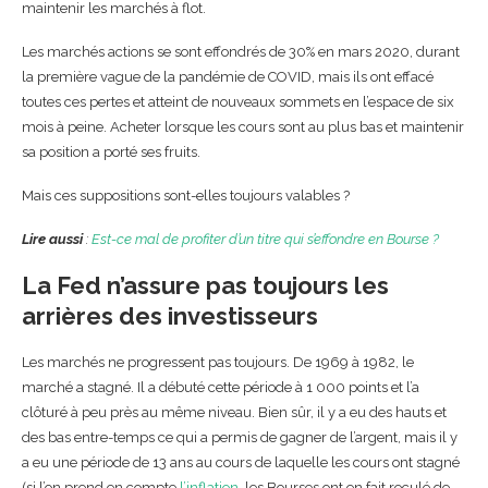
maintenir les marchés à flot.
Les marchés actions se sont effondrés de 30% en mars 2020, durant
la première vague de la pandémie de COVID, mais ils ont effacé
toutes ces pertes et atteint de nouveaux sommets en l’espace de six
mois à peine. Acheter lorsque les cours sont au plus bas et maintenir
sa position a porté ses fruits.
Mais ces suppositions sont-elles toujours valables ?
Lire aussi
:
Est-ce mal de profiter d’un titre qui s’effondre en Bourse ?
La Fed n’assure pas toujours les
arrières des investisseurs
Les marchés ne progressent pas toujours. De 1969 à 1982, le
marché a stagné. Il a débuté cette période à 1 000 points et l’a
clôturé à peu près au même niveau. Bien sûr, il y a eu des hauts et
des bas entre-temps ce qui a permis de gagner de l’argent, mais il y
a eu une période de 13 ans au cours de laquelle les cours ont stagné
(si l’on prend en compte
l’inflation
, les Bourses ont en fait reculé de