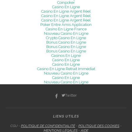
Coinpoker
Casino En Ligne
Casino En Ligne Argent Réel
Casino En Ligne Argent Réel
Casino En Ligne Argent Réel
Poker Entre Amis Application
Casino En Ligne France
Nouveau Casino En Ligne
Crypto Casino En Ligne
Bonus Casino En Ligne
Bonus Casino En Ligne
Bonus Casino En Ligne
Casinos En Ligne
Casino En Ligne
Casino En Ligne
Casino En Ligne Retrait Immédiat
Nouveau Casino En Ligne
Casino En Ligne
Nouveau Casino En Ligne
Twitter
LIENS UTILES
CGU -
POLITIQUE DE CONFIDENTIALITÉ
-
POLITIQUE DES COOKIES
-
MENTIONS LÉGALES
-
AIDE