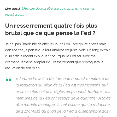
Lire aussi
: L’Histoire devrait être source d’optimisme pour les
investisseurs
Un resserrement quatre fois plus
brutal que ce que pense la Fed ?
Je n’ai pas l’habitude de citer le Council on Foreign Relations mais
dans ce cas, je pense que leur analyse est juste. Voici un long extrait
d’un article récent expliquant pourquoi la Fed sous-estime
dramatiquement l’ampleur du resserrement que provoquera la
réduction de son bilan :
« Jerome Powell a déclaré que l’impact monétaire de
la réduction du bilan de la Fed est très incertain, qu’il
existe seulement des ‘règles empiriques’. Toutefois, les
membres de la Fed ont essayé de le quantifier. À l’aide
d’un modèle théorique, ils ont estimé que la réduction
de 2 100Mds$ du bilan de la Fed d’ici septembre 2024