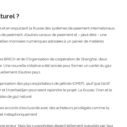
turel ?
sie et en expulsant la Russie des systèmes de paiement internationaux,
es de paiement, d’autres canaux de paiement et – peut-être – une
velles monnaies numériques adossées à un panier de matières
 des BRICS+ et de l’Organisation de coopération de Shanghai, deux
ne. Une nouvelle initiative a été lancée pour former un cartel du gaz
ntuellement d’autres pays.
nisation des pays exportateurs de pétrole (OPEP), sauf que l’actif
 et l’Azerbaïdjan pourraient rejoindre le projet. La Russie, l’Iran et le
ales de gaz naturel.
er des accords d’exclusivité avec des acheteurs privilégiés comme la
nt et métaphoriquement.
 une erreur. Mais les russophobes étaient tellement aveuglés par leur