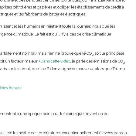
mondiale et des banques centrales (
via
le Glasgow Financial Alliance for
rises pétrolières et gazières et obliger les établissements de crédit à
riques et les fabricants de batteries électriques.
rrissent et les humains en rejettent toute la journée) mais que les
urgence climatique. Le fait est qu’il n’y a pas de crise climatique
st parfaitement normal) mais rien ne prouve que le CO
soit la principale
2
it un facteur majeur. (
Dans cette vidéo
, je parle des émissions de CO
2
 Paris sur le climat, que Joe Biden a signé de nouveau, alors que Trump
elles fassent
montent à une époque bien plus lointaine que l’invention de
avait été le théâtre de températures exceptionnellement élevées dans la