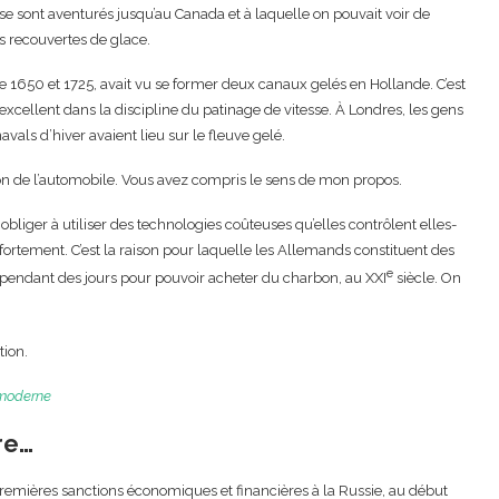
s se sont aventurés jusqu’au Canada et à laquelle on pouvait voir de
 recouvertes de glace.
tre 1650 et 1725, avait vu se former deux canaux gelés en Hollande. C’est
 excellent dans la discipline du patinage de vitesse. À Londres, les gens
vals d’hiver avaient lieu sur le fleuve gelé.
ion de l’automobile. Vous avez compris le sens de mon propos.
obliger à utiliser des technologies coûteuses qu’elles contrôlent elles-
rtement. C’est la raison pour laquelle les Allemands constituent des
e
e pendant des jours pour pouvoir acheter du charbon, au XXI
siècle. On
tion.
e moderne
re…
premières sanctions économiques et financières à la Russie, au début