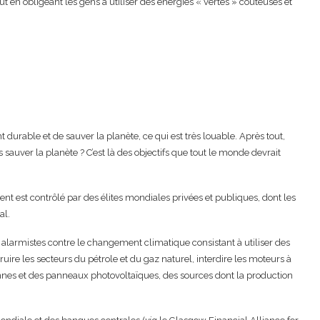
out en obligeant les gens à utiliser des énergies « vertes » coûteuses et
urable et de sauver la planète, ce qui est très louable. Après tout,
sauver la planète ? C’est là des objectifs que tout le monde devrait
t est contrôlé par des élites mondiales privées et publiques, dont les
al.
es alarmistes contre le changement climatique consistant à utiliser des
re les secteurs du pétrole et du gaz naturel, interdire les moteurs à
iennes et des panneaux photovoltaïques, des sources dont la production