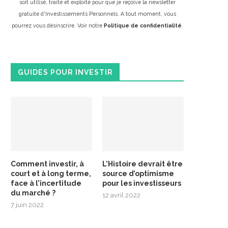
soit utilisé, traité et exploité pour que je reçoive la newsletter
gratuite d'Investissements Personnels. A tout moment, vous
pourrez vous désinscrire. Voir notre
Politique de confidentialité
.
GUIDES POUR INVESTIR
Comment investir, à
L’Histoire devrait être
court et à long terme,
source d’optimisme
face à l’incertitude
pour les investisseurs
du marché ?
12 avril 2022
7 juin 2022