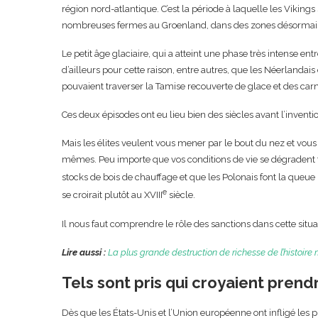
région nord-atlantique. C’est la période à laquelle les Viking
nombreuses fermes au Groenland, dans des zones désormais
Le petit âge glaciaire, qui a atteint une phase très intense en
d’ailleurs pour cette raison, entre autres, que les Néerlandais
pouvaient traverser la Tamise recouverte de glace et des carna
Ces deux épisodes ont eu lieu bien des siècles avant l’invent
Mais les élites veulent vous mener par le bout du nez et vous 
mêmes. Peu importe que vos conditions de vie se dégradent fo
stocks de bois de chauffage et que les Polonais font la queu
e
se croirait plutôt au XVIII
siècle.
Il nous faut comprendre le rôle des sanctions dans cette situa
Lire aussi :
La plus grande destruction de richesse de l’histoir
Tels sont pris qui croyaient prend
Dès que les États-Unis et l’Union européenne ont infligé les 