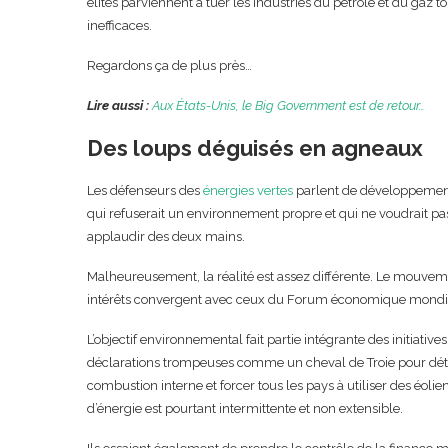
élites parviennent à tuer les industries du pétrole et du gaz t
inefficaces.
Regardons ça de plus près…
Lire aussi :
Aux États-Unis, le Big Government est de retour…
Des loups déguisés en agneaux
Les défenseurs des
énergies vertes
parlent de développement d
qui refuserait un environnement propre et qui ne voudrait pas 
applaudir des deux mains.
Malheureusement, la réalité est assez différente. Le mouvemen
intérêts convergent avec ceux du Forum économique mondi
L’objectif environnemental fait partie intégrante des initiativ
déclarations trompeuses comme un cheval de Troie pour détrui
combustion interne et forcer tous les pays à utiliser des éol
d’énergie est pourtant intermittente et non extensible.