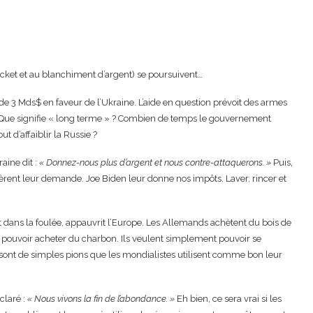
racket et au blanchiment d’argent) se poursuivent…
e 3 Mds$ en faveur de l’Ukraine. L’aide en question prévoit des armes
. Que signifie « long terme » ? Combien de temps le gouvernement
ut d’affaiblir la Russie ?
aine dit :
« Donnez-nous plus d’argent et nous contre-attaquerons. »
Puis,
tèrent leur demande. Joe Biden leur donne nos impôts. Laver, rincer et
nt dans la foulée, appauvrit l’Europe. Les Allemands achètent du bois de
r pouvoir acheter du charbon. Ils veulent simplement pouvoir se
ns sont de simples pions que les mondialistes utilisent comme bon leur
claré :
« Nous vivons la fin de l’abondance. »
Eh bien, ce sera vrai si les