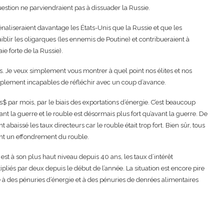
 question ne parviendraient pas à dissuader la Russie.
pénaliseraient davantage les États-Unis que la Russie et que les
ir les oligarques (les ennemis de Poutine) et contribueraient à
e forte de la Russie).
as. Je veux simplement vous montrer à quel point nos élites et nos
 simplement incapables de réfléchir avec un coup d’avance.
Mds$ par mois, par le biais des exportations d’énergie. C’est beaucoup
ant la guerre et le rouble est désormais plus fort qu’avant la guerre. De
abaissé les taux directeurs car le rouble était trop fort. Bien sûr, tous
ient un effondrement du rouble.
 est à son plus haut niveau depuis 40 ans, les taux d’intérêt
pliés par deux depuis le début de l’année. La situation est encore pire
é à des pénuries d’énergie et à des pénuries de denrées alimentaires