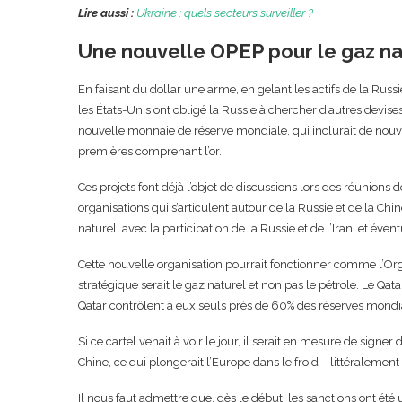
Lire aussi :
Ukraine : quels secteurs surveiller ?
Une nouvelle OPEP pour le gaz na
En faisant du dollar une arme, en gelant les actifs de la Rus
les États-Unis ont obligé la Russie à chercher d’autres devis
nouvelle monnaie de réserve mondiale, qui inclurait de nou
premières comprenant l’or.
Ces projets font déjà l’objet de discussions lors des réunions
organisations qui s’articulent autour de la Russie et de la Chi
naturel, avec la participation de la Russie et de l’Iran, et éve
Cette nouvelle organisation pourrait fonctionner comme l’Orga
stratégique serait le gaz naturel et non pas le pétrole. Le Qatar
Qatar contrôlent à eux seuls près de 60% des réserves mondi
Si ce cartel venait à voir le jour, il serait en mesure de sign
Chine, ce qui plongerait l’Europe dans le froid – littéraleme
Il nous faut admettre que, dès le début, les sanctions ont été