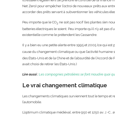
Ils essaient également de prendre le contrôle de la finance 
Net Zero) pour empêcher l’octroi de nouveaux prêts aux entrep
accorder des prêts servant à subventionner les véhicules élect
Peu importe que le CO
ne soit pas nocif (les plantes s’en nou
2
batteries électriques le soient. Peu importe qu’il n’y ait pas d’
existentielle comme le prétendent les Cassandre.
Il y a bien eu une petite alerte entre 1995 et 2005 (ce qui e
cause du changement climatique ou que l’activité humaine so
des États-Unis et de la Chine et de l’absurdité de l’Accord de
avait choisi de retirer les États-Unis.)
Lire aussi :
Les compagnies pétrolières se font maudire quoi qu’
Le vrai changement climatique
Les changements climatiques surviennent tout le temps et re
l’automobile.
L’optimum climatique médiéval, entre 950 et 1250 av. J.-C., 