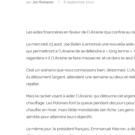
par
Jim Rickards
6 septembre 2022
Les aides financières en faveur de l’Ukraine (qui confine au 
Le mercredi 23 août, Joe Biden a annoncé une nouvelle aide d
qui permettront à l’Ukraine de se défendre à « long terme »
regardera-t-il l’Ukraine se faire massacrer, et ce dans le seul b
C’est un scénario que nous connaissons bien, désormais. L’Ukr
ils détournent l’argent, attendent une semaine ou deux et réi
répéter.
Mais le racket visant à aider l’Ukraine, qui détourne cet arge
chauffage. Les Polonais font la queue pendant des jours pou
chauffer en hiver, mais l’élite mondialiste s’en fiche. Les ge
semble pour atteindre leurs objectifs.
Le même jour, le président français, Emmanuel Macron, a dé