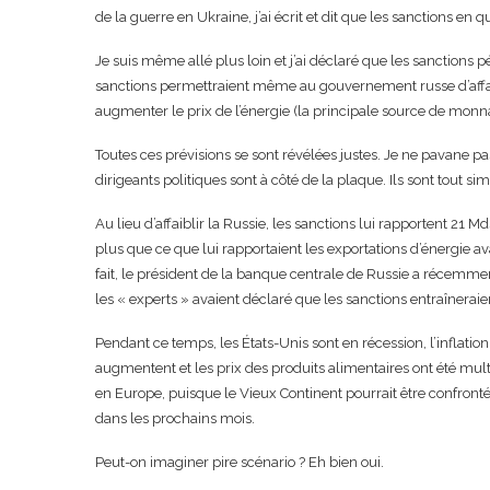
de la guerre en Ukraine, j’ai écrit et dit que les sanctions en
Je suis même allé plus loin et j’ai déclaré que les sanctions 
sanctions permettraient même au gouvernement russe d’affaibl
augmenter le prix de l’énergie (la principale source de monnai
Toutes ces prévisions se sont révélées justes. Je ne pavane p
dirigeants politiques sont à côté de la plaque. Ils sont tout
Au lieu d’affaiblir la Russie, les sanctions lui rapportent 21 
plus que ce que lui rapportaient les exportations d’énergie av
fait, le président de la banque centrale de Russie a récemment 
les « experts » avaient déclaré que les sanctions entraînera
Pendant ce temps, les États-Unis sont en récession, l’inflation
augmentent et les prix des produits alimentaires ont été multi
en Europe, puisque le Vieux Continent pourrait être confront
dans les prochains mois.
Peut-on imaginer pire scénario ? Eh bien oui.